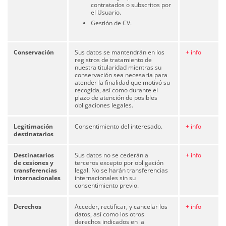
contratados o subscritos por
Lunes a viernes de 9.00h a 13.00h y de 16.00h a 19.30h.
el Usuario.
Los sábados de 9.30h a 13.00h
Gestión de CV.
Conservación
Sus datos se mantendrán en los
+ info
registros de tratamiento de
nuestra titularidad mientras su
conservación sea necesaria para
atender la finalidad que motivó su
recogida, así como durante el
plazo de atención de posibles
obligaciones legales.
Legitimación
Consentimiento del interesado.
+ info
destinatarios
Destinatarios
Sus datos no se cederán a
+ info
de cesiones y
terceros excepto por obligación
transferencias
legal. No se harán transferencias
internacionales
internacionales sin su
consentimiento previo.
Derechos
Acceder, rectificar, y cancelar los
+ info
datos, así como los otros
derechos indicados en la