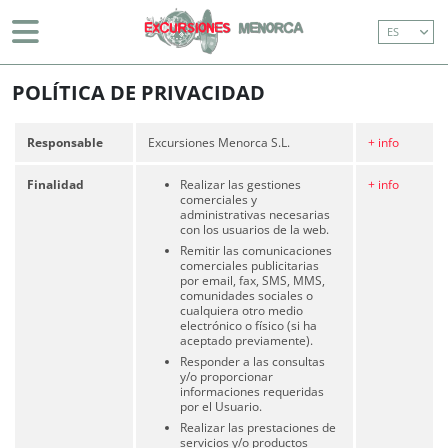
ES
DÍA DEL MAR (CON TRASLADO)
INICIO
> POLÍTICA DE PRIVACIDAD
CRUCERO COSTA ESTE (CON TRASLADO)
POLÍTICA DE PRIVACIDAD
MAHÓN Y ALREDEDORES
Responsable
Excursiones Menorca S.L.
+ info
TOUR ISLA
Finalidad
Realizar las gestiones
+ info
comerciales y
DÍA DEL MAR (SIN TRASLADOS)
administrativas necesarias
con los usuarios de la web.
CRUCERO COSTA ESTE (SIN TRASLADO)
Remitir las comunicaciones
comerciales publicitarias
por email, fax, SMS, MMS,
DON JOAN (PASEO DE 1 HORA POR EL PUERTO
comunidades sociales o
DE MAHON)
cualquiera otro medio
electrónico o físico (si ha
aceptado previamente).
Responder a las consultas
y/o proporcionar
971 36 91 81
informaciones requeridas
por el Usuario.
info@excursionesmenorca.com
Realizar las prestaciones de
servicios y/o productos