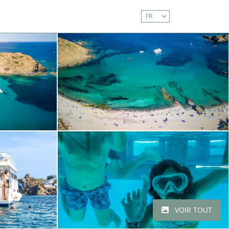
FR
a.com
a 13.00h y de 16.00h a 19.30h. Los sábados de
VOIR TOUT