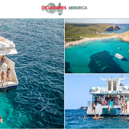
)
971 36 91 81
RTS)
info@excursionesmenorc
Lunes a viernes de 9.00h 
9.30h a 13.00h
)
ERTS)
1 HEURE AU PORT DE MAHON)