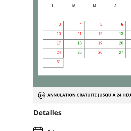
L
M
M
J
3
4
5
6
10
11
12
13
17
18
19
20
24
25
26
27
31
ANNULATION GRATUITE JUSQU'À 24 HEU
Detalles