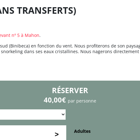
SANS TRANSFERTS)
levant nº 5 à Mahon
.
ud (Binibeca) en fonction du vent. Nous profiterons de son paysag
 snorkeling dans ses eaux cristallines. Nous nagerons directemen
RÉSERVER
40,00€
par personne
Adultes