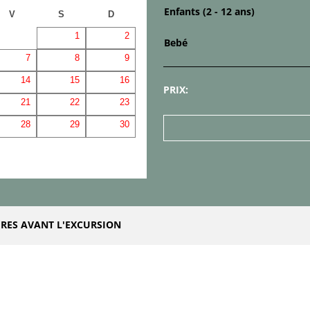
Enfants (2 - 12 ans)
V
S
D
1
2
Bebé
7
8
9
14
15
16
PRIX:
21
22
23
28
29
30
RES AVANT L'EXCURSION