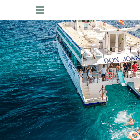
JOUR DE LA MER (AVEC TRANSFERTS
CROISIÈRE CÔTE EST (AVEC TRANSFE
MAHON ET ALENTOURS
TOUR DE L'ÎLE
JOUR DE LA MER (SANS TRANSFERTS
CROISIÈRE CÔTE EST (SANS TRANSF
DON JOAN (BALADE EN BATEAU DE 