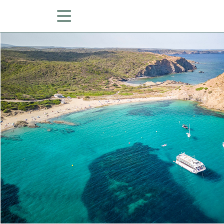
DÍA DEL MAR (CON TRASLADO)
CRUCERO COSTA ESTE (CON TRASLA
MAHÓN Y ALREDEDORES
TOUR ISLA
DÍA DEL MAR (SIN TRASLADOS)
CRUCERO COSTA ESTE (SIN TRASLA
DON JOAN (PASEO DE 1 HORA POR 