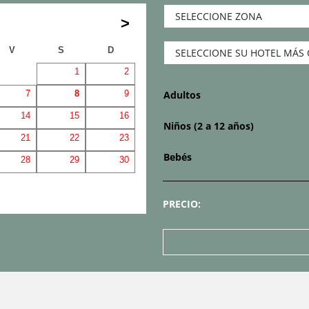
V
S
D
1
2
Adultos
7
8
9
14
15
16
Niños (2 a 12 años)
21
22
23
Bebés
28
29
30
PRECIO: