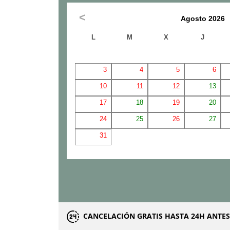
Agosto
2026
L
M
X
J
3
4
5
6
10
11
12
13
17
18
19
20
24
25
26
27
31
CANCELACIÓN GRATIS HASTA 24H ANTES