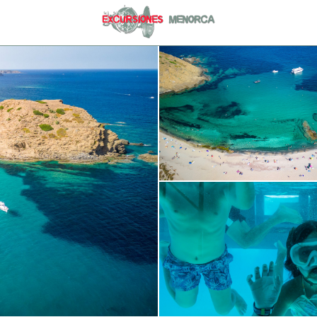
971 36 91 81
DO)
info@excursionesmenorc
Lunes a viernes de 9.00h 
9.30h a 13.00h
DO)
EL PUERTO DE MAHON)