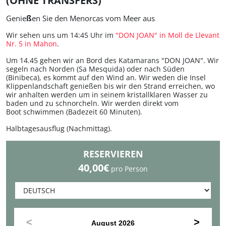
Genie
ß
en Sie den Menorcas vom Meer aus
Lunes a viernes de 9.00h a 13.00h y de 16.00h a 19.30h.
Los sábados de 9.30h a 13.00h
Wir sehen uns um 14:45 Uhr im
"DON JOAN" in Moll de Llevant
Nr. 5 in Mahon
.
Um 14.45 gehen wir an Bord des Katamarans "DON JOAN". Wir
segeln nach Norden (Sa Mesquida) oder nach Süden
(Binibeca), es kommt auf den Wind an. Wir weden die Insel
Klippenlandschaft genießen bis wir den Strand erreichen, wo
wir anhalten werden um in seinem kristallklaren Wasser zu
baden und zu schnorcheln. Wir werden direkt vom
Boot schwimmen (Badezeit 60 Minuten).
Halbtagesausflug (Nachmittag).
RESERVIEREN
40,00€
pro Person
August
2026